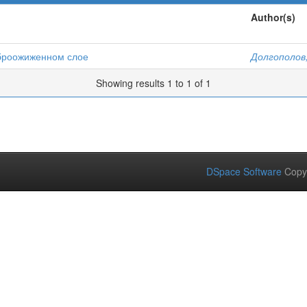
Author(s)
иброожиженном слое
Долгополов,
Showing results 1 to 1 of 1
DSpace Software
Copy