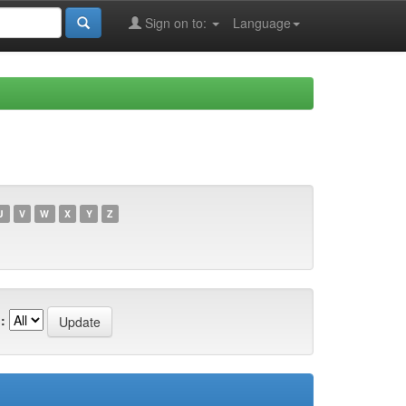
Sign on to:
Language
U
V
W
X
Y
Z
: