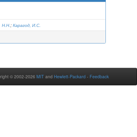
 Н.Н.
;
Карагод, И.С.
right © 2002-2026
MIT
and
Hewlett-Packard
-
Feedback