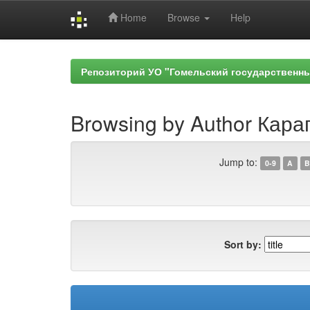
Home
Browse
Help
Skip
navigation
Репозиторий УО "Гомельский государственн
Browsing by Author Караг
Jump to:
0-9
A
B
Sort by: