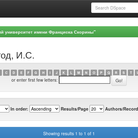
ый университет имени Франциска Скорины"
од, И.С.
C
D
E
F
G
H
I
J
K
L
M
N
O
P
Q
R
S
T
or enter first few letters:
In order:
Results/Page
Authors/Record
Showing results 1 to 1 of 1