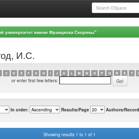
ый университет имени Франциска Скорины"
од, И.С.
C
D
E
F
G
H
I
J
K
L
M
N
O
P
Q
R
S
T
or enter first few letters:
In order:
Results/Page
Authors/Record
Showing results 1 to 1 of 1