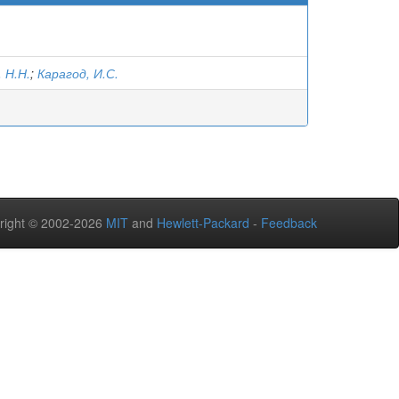
 Н.Н.
;
Карагод, И.С.
right © 2002-2026
MIT
and
Hewlett-Packard
-
Feedback