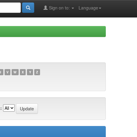
Sign on to:
Language
U
V
W
X
Y
Z
: