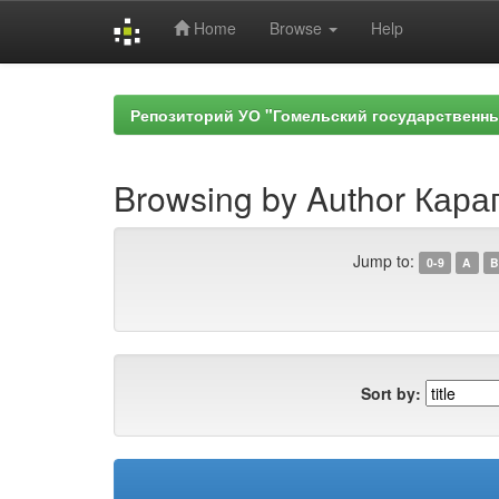
Home
Browse
Help
Skip
navigation
Репозиторий УО "Гомельский государственн
Browsing by Author Караг
Jump to:
0-9
A
B
Sort by: