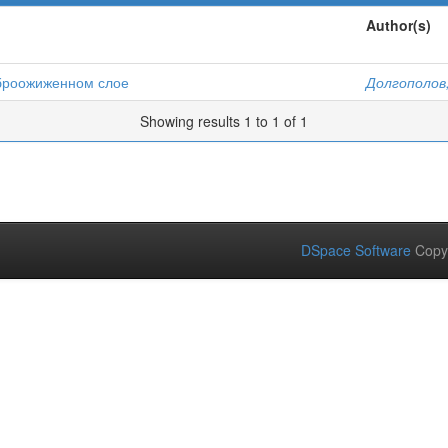
Author(s)
иброожиженном слое
Долгополов,
Showing results 1 to 1 of 1
DSpace Software
Copy