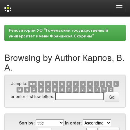
Skip
navigation
Репозиторий УО "Гомельский государственный
университет имени Франциска Скорины"
Browsing by Author Карпов, В.
А.
Jump to:
0-9
A
B
C
D
E
F
G
H
I
J
K
L
M
N
O
P
Q
R
S
T
U
V
W
X
Y
Z
or enter first few letters:
Sort by:
In order: