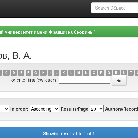
ый университет имени Франциска Скорины"
в, В. А.
C
D
E
F
G
H
I
J
K
L
M
N
O
P
Q
R
S
T
or enter first few letters:
In order:
Results/Page
Authors/Record
Showing results 1 to 1 of 1