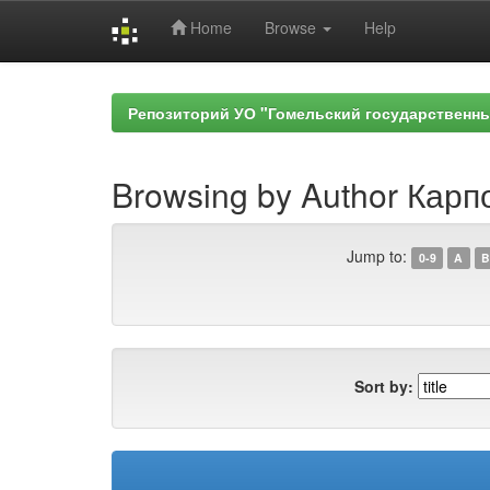
Home
Browse
Help
Skip
navigation
Репозиторий УО "Гомельский государственн
Browsing by Author Карпо
Jump to:
0-9
A
B
Sort by: