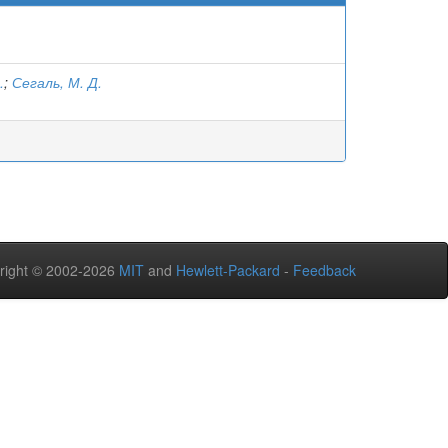
.
;
Сегаль, М. Д.
right © 2002-2026
MIT
and
Hewlett-Packard
-
Feedback