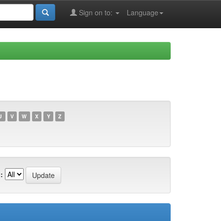
Sign on to:
Language
U
V
W
X
Y
Z
: