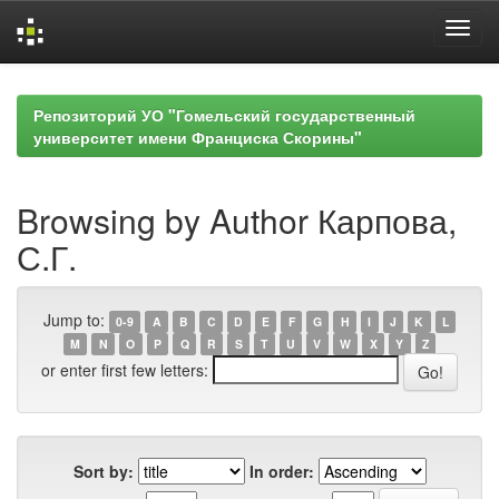
Skip
navigation
Репозиторий УО "Гомельский государственный
университет имени Франциска Скорины"
Browsing by Author Карпова,
С.Г.
Jump to:
0-9
A
B
C
D
E
F
G
H
I
J
K
L
M
N
O
P
Q
R
S
T
U
V
W
X
Y
Z
or enter first few letters:
Sort by:
In order: