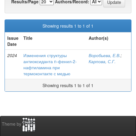
Results/Page
Authors/Record:
Showing results 1 to 1 of 1
Issue
Title
Author(s)
Date
2024
Изменения структуры
Воробьева, Е.В.
;
антиоксиданта n-фенил-2-
Карпова, С.Г.
нафтиламина при
термоконтакте с медью
Showing results 1 to 1 of 1
Theme by