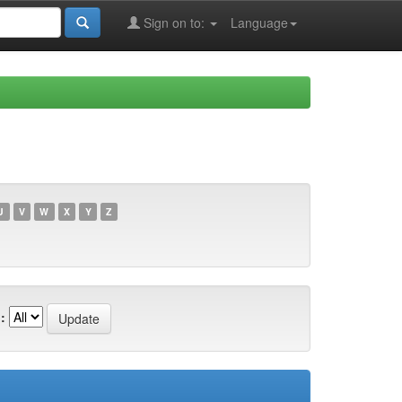
Sign on to:
Language
U
V
W
X
Y
Z
: