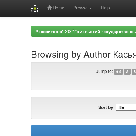
Home
Browse
Help
Skip
navigation
Репозиторий УО "Гомельский государственн
Browsing by Author Касья
Jump to:
0-9
A
B
Sort by: