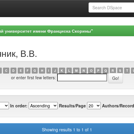
ый университет имени Франциска Скорины"
ник, В.В.
C
D
E
F
G
H
I
J
K
L
M
N
O
P
Q
R
S
T
or enter first few letters:
In order:
Results/Page
Authors/Record
Showing results 1 to 1 of 1