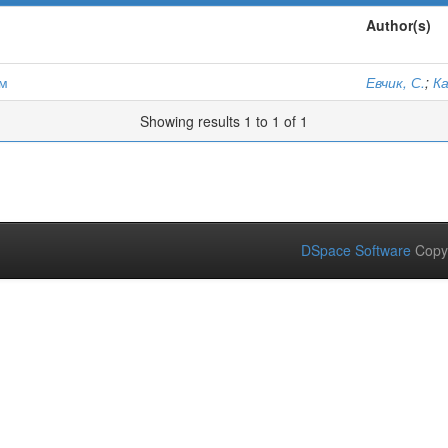
Author(s)
ом
Евчик, С.
;
Ка
Showing results 1 to 1 of 1
DSpace Software
Copy