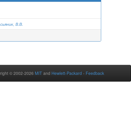
сьяник, В.В.
right © 2002-2026
MIT
and
Hewlett-Packard
-
Feedback