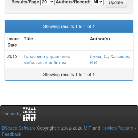
Results/Page
Authors/Record:
Showing results 1 to 1 of 1
Issue
Title
Author(s)
Date
2012
Голосовое управление
Евчик, С.
;
Касьяник,
мобильным роботом
В.В.
Showing results 1 to 1 of 1
Theme by
DSpace Software
Copyright © 2002-2026
MIT
and
Hewlett-Packard
-
Feedback