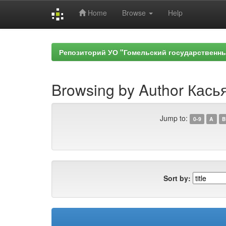
Home
Browse
Help
Skip
navigation
Репозиторий УО "Гомельский государственн
Browsing by Author Касья
Jump to:
0-9
A
B
Sort by: