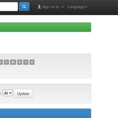
Sign on to:
Language
U
V
W
X
Y
Z
: