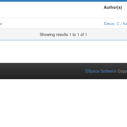
Author(s)
ом
Евчик, С.
;
Ка
Showing results 1 to 1 of 1
DSpace Software
Copy