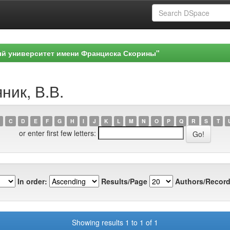
ый университет имени Франциска Скорины"
ник, В.В.
C
D
E
F
G
H
I
J
K
L
M
N
O
P
Q
R
S
T
or enter first few letters:
In order:
Results/Page
Authors/Record
Showing results 1 to 1 of 1