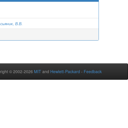
сьяник, В.В.
right © 2002-2026
MIT
and
Hewlett-Packard
-
Feedback