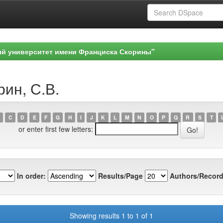
ый университет имени Франциска Скорины"
рин, С.В.
C
D
E
F
G
H
I
J
K
L
M
N
O
P
Q
R
S
T
or enter first few letters:
In order:
Results/Page
Authors/Record
Showing results 1 to 1 of 1