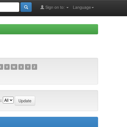
Sign on to:
Language
U
V
W
X
Y
Z
: