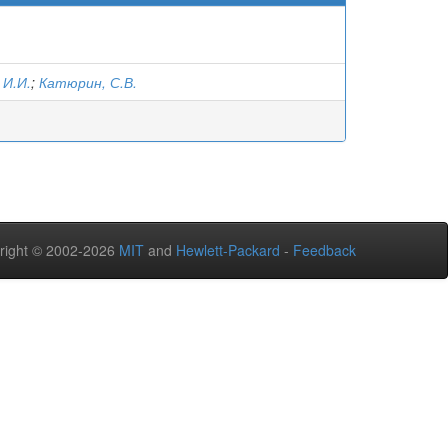
 И.И.
;
Катюрин, С.В.
right © 2002-2026
MIT
and
Hewlett-Packard
-
Feedback