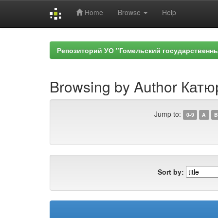
Home
Browse
Help
Skip
navigation
Репозиторий УО "Гомельский государственн
Browsing by Author Катю
Jump to:
0-9
A
B
Sort by: