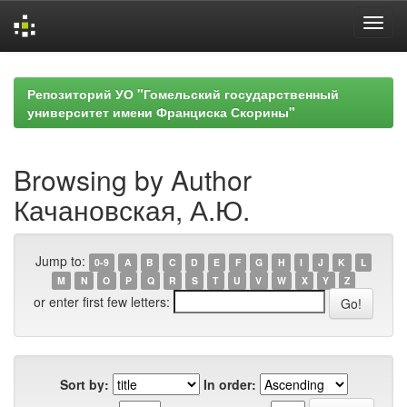
Skip
navigation
Репозиторий УО "Гомельский государственный
университет имени Франциска Скорины"
Browsing by Author
Качановская, А.Ю.
Jump to:
0-9
A
B
C
D
E
F
G
H
I
J
K
L
M
N
O
P
Q
R
S
T
U
V
W
X
Y
Z
or enter first few letters:
Sort by:
In order: