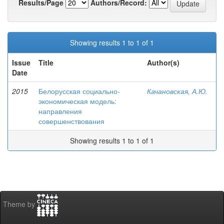
Results/Page
Authors/Record:
Showing results 1 to 1 of 1
Issue
Title
Author(s)
Date
2015
Белорусская социально-
Качановская, А.Ю.
экономическая модель:
направления
совершенствования
Showing results 1 to 1 of 1
Theme by