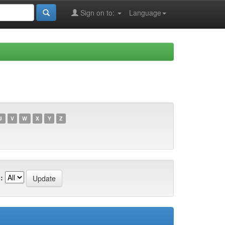
Sign on to:
Language
U
V
W
X
Y
Z
: