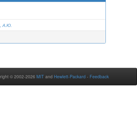
, А.Ю.
right © 2002-2026
MIT
and
Hewlett-Packard
-
Feedback