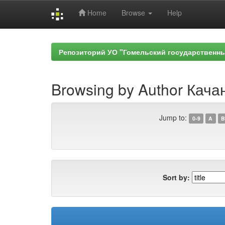
Home
Browse
Help
Skip
navigation
Репозиторий УО "Гомельский государственн
Browsing by Author Кача
Jump to:
0-9
A
B
Sort by: