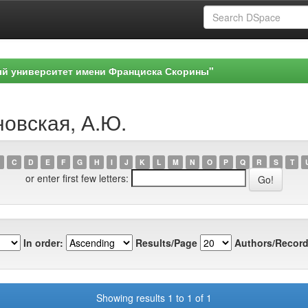
ый университет имени Франциска Скорины"
новская, А.Ю.
C
D
E
F
G
H
I
J
K
L
M
N
O
P
Q
R
S
T
or enter first few letters:
In order:
Results/Page
Authors/Record
Showing results 1 to 1 of 1