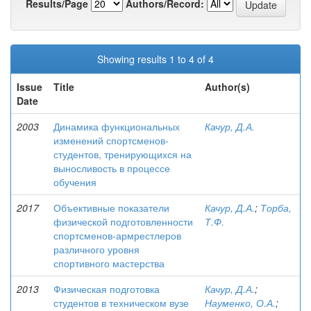
Results/Page
Authors/Record:
Showing results 1 to 4 of 4
Issue
Title
Author(s)
Date
2003
Динамика функциональных
Качур, Д.А.
изменений спортсменов-
студентов, тренирующихся на
выносливость в процессе
обучения
2017
Объективные показатели
Качур, Д.А.
;
Торба,
физической подготовленности
Т.Ф.
спортсменов-армрестлеров
различного уровня
спортивного мастерства
2013
Физическая подготовка
Качур, Д.А.
;
студентов в техническом вузе
Науменко, О.А.
;