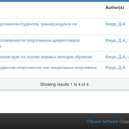
Author(s)
ртсменов-студентов, тренирующихся на
Качур, Д.А.
отовленности спортсменов-армрестлеров
Качур, Д.А.
;
а
ческом вузе на основе игровых методов обучения
Качур, Д.А.
;
тудентов-спортсменов при предельных спортивных
Качур, Д.А.
Showing results 1 to 4 of 4
DSpace Software
Copy