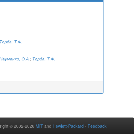
Торба, Т.Ф.
Науменко, О.А.
;
Торба, Т.Ф.
right © 2002-2026
MIT
and
Hewlett-Packard
-
Feedback