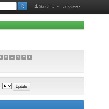
Sign on to:
Language
U
V
W
X
Y
Z
: