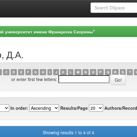
ый университет имени Франциска Скорины"
, Д.А.
C
D
E
F
G
H
I
J
K
L
M
N
O
P
Q
R
S
T
or enter first few letters:
In order:
Results/Page
Authors/Record
Showing results 1 to 4 of 4