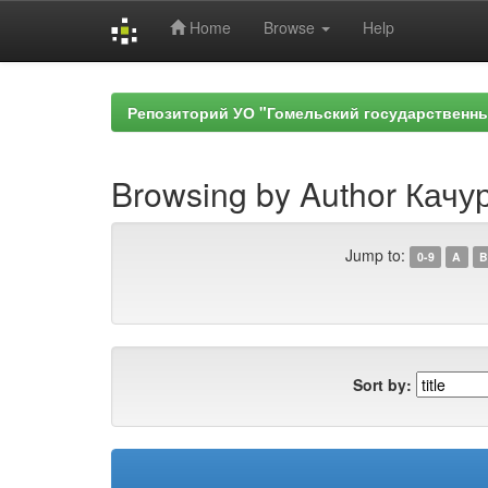
Home
Browse
Help
Skip
navigation
Репозиторий УО "Гомельский государственн
Browsing by Author Качур
Jump to:
0-9
A
B
Sort by: