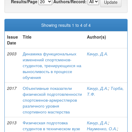
Results/Page
Authors/Record:
Showing results 1 to 4 of 4
Issue
Title
Author(s)
Date
2003
Динамика функциональных
Качур, Д.А.
изменений спортсменов-
студентов, тренирующихся на
выносливость в процессе
обучения
2017
Объективные показатели
Качур, Д.А.
;
Торба,
физической подготовленности
Т.Ф.
спортсменов-армрестлеров
различного уровня
спортивного мастерства
2013
Физическая подготовка
Качур, Д.А.
;
студентов в техническом вузе
Науменко, О.А.
;