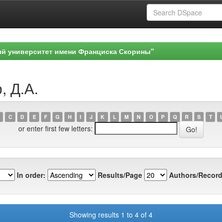
ый университет имени Франциска Скорины"
, Д.А.
C
D
E
F
G
H
I
J
K
L
M
N
O
P
Q
R
S
T
or enter first few letters:
In order:
Results/Page
Authors/Record
Showing results 1 to 4 of 4