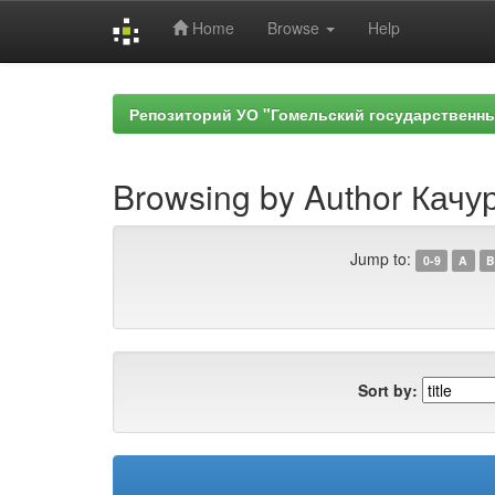
Home
Browse
Help
Skip
navigation
Репозиторий УО "Гомельский государственн
Browsing by Author Качур
Jump to:
0-9
A
B
Sort by: