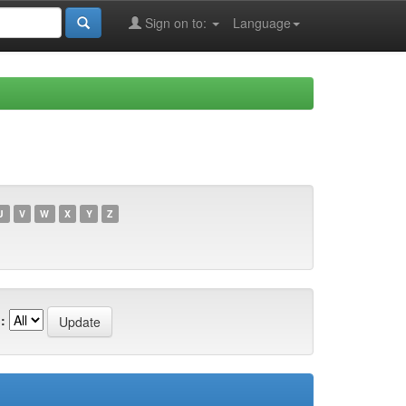
Sign on to:
Language
U
V
W
X
Y
Z
: