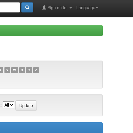
Sign on to:
Language
U
V
W
X
Y
Z
: