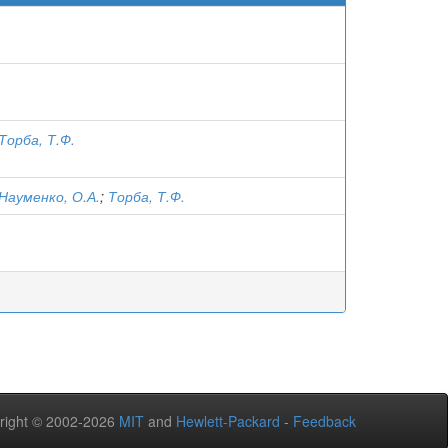
Торба, Т.Ф.
Науменко, О.А.
;
Торба, Т.Ф.
right © 2002-2026
MIT
and
Hewlett-Packard
-
Feedback