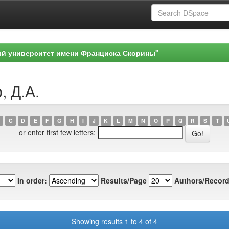
ый университет имени Франциска Скорины"
, Д.А.
C
D
E
F
G
H
I
J
K
L
M
N
O
P
Q
R
S
T
or enter first few letters:
In order:
Results/Page
Authors/Record
Showing results 1 to 4 of 4