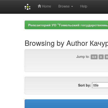
Home
Browse
Help
Skip
navigation
Репозиторий УО "Гомельский государственн
Browsing by Author Качур
Jump to:
0-9
A
B
Sort by: