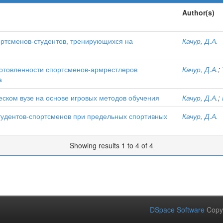
Author(s)
ртсменов-студентов, тренирующихся на
Качур, Д.А.
отовленности спортсменов-армрестлеров
Качур, Д.А.
;
а
ческом вузе на основе игровых методов обучения
Качур, Д.А.
;
тудентов-спортсменов при предельных спортивных
Качур, Д.А.
Showing results 1 to 4 of 4
DSpace Software
Copy