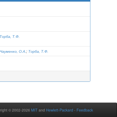
Торба, Т.Ф.
Науменко, О.А.
;
Торба, Т.Ф.
right © 2002-2026
MIT
and
Hewlett-Packard
-
Feedback