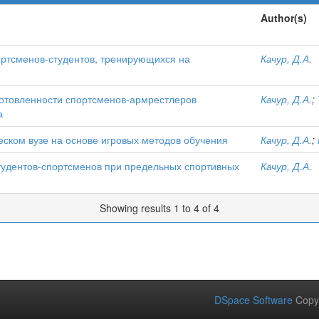
Author(s)
ртсменов-студентов, тренирующихся на
Качур, Д.А.
отовленности спортсменов-армрестлеров
Качур, Д.А.
;
а
ческом вузе на основе игровых методов обучения
Качур, Д.А.
;
тудентов-спортсменов при предельных спортивных
Качур, Д.А.
Showing results 1 to 4 of 4
DSpace Software
Copy