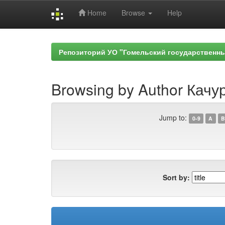
Home
Browse
Help
Skip
navigation
Репозиторий УО "Гомельский государственн
Browsing by Author Качур
Jump to:
0-9
A
B
Sort by: