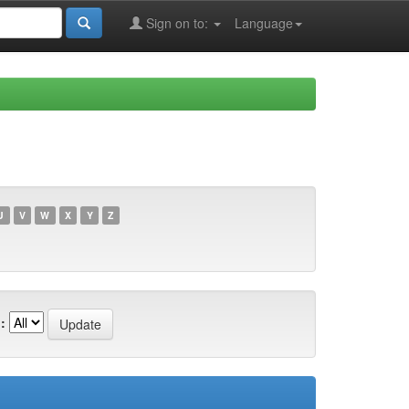
Sign on to:
Language
U
V
W
X
Y
Z
: