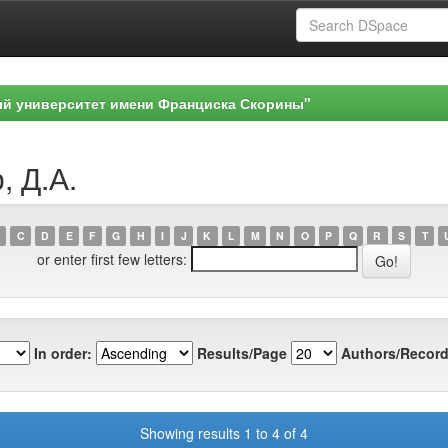
ый университет имени Франциска Скорины"
, Д.А.
C
D
E
F
G
H
I
J
K
L
M
N
O
P
Q
R
S
T
or enter first few letters:
In order:
Results/Page
Authors/Record
Showing results 1 to 4 of 4