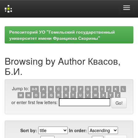
Skip
navigation
Репозиторий УО "Гомельский государственный
университет имени Франциска Скорины"
Browsing by Author Квасов,
Б.И.
Jump to:
0-9
A
B
C
D
E
F
G
H
I
J
K
L
M
N
O
P
Q
R
S
T
U
V
W
X
Y
Z
or enter first few letters:
Sort by:
In order: