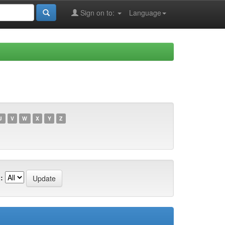
Sign on to:
Language
U
V
W
X
Y
Z
: