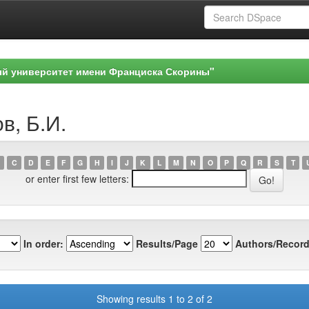
ый университет имени Франциска Скорины"
в, Б.И.
C
D
E
F
G
H
I
J
K
L
M
N
O
P
Q
R
S
T
or enter first few letters:
In order:
Results/Page
Authors/Record
Showing results 1 to 2 of 2