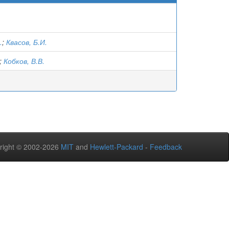
.
;
Квасов, Б.И.
;
Кобков, В.В.
right © 2002-2026
MIT
and
Hewlett-Packard
-
Feedback