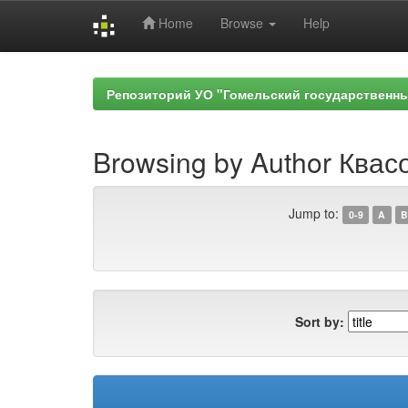
Home
Browse
Help
Skip
navigation
Репозиторий УО "Гомельский государственн
Browsing by Author Квасо
Jump to:
0-9
A
B
Sort by: