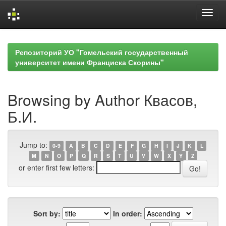
Skip
navigation
Репозиторий УО "Гомельский государственный
университет имени Франциска Скорины"
Browsing by Author Квасов,
Б.И.
Jump to:
0-9
A
B
C
D
E
F
G
H
I
J
K
L
M
N
O
P
Q
R
S
T
U
V
W
X
Y
Z
or enter first few letters:
Sort by:
In order: