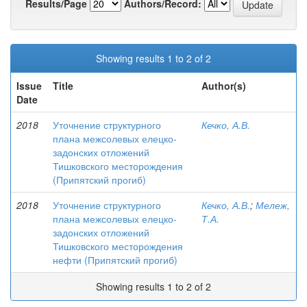
Results/Page
Authors/Record:
Showing results 1 to 2 of 2
Issue
Title
Author(s)
Date
2018
Уточнение структурного
Кечко, А.В.
плана межсолевых елецко-
задонских отложений
Тишковского месторождения
(Припятский прогиб)
2018
Уточнение структурного
Кечко, А.В.
;
Мележ,
плана межсолевых елецко-
Т.А.
задонских отложений
Тишковского месторождения
нефти (Припятский прогиб)
Showing results 1 to 2 of 2