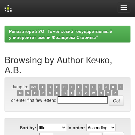
Skip
navigation
Репозиторий УО "Гомельский государственный
университет имени Франциска Скорины"
Browsing by Author Кечко,
А.В.
Jump to:
0-9
A
B
C
D
E
F
G
H
I
J
K
L
M
N
O
P
Q
R
S
T
U
V
W
X
Y
Z
or enter first few letters:
Sort by:
In order: