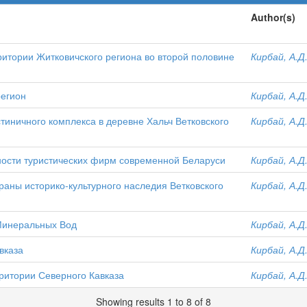
Author(s)
итории Житковичского региона во второй половине
Кирбай, А.Д
регион
Кирбай, А.Д
тиничного комплекса в деревне Хальч Ветковского
Кирбай, А.Д
ности туристических фирм современной Беларуси
Кирбай, А.Д
аны историко-культурного наследия Ветковского
Кирбай, А.Д
Минеральных Вод
Кирбай, А.Д
вказа
Кирбай, А.Д
ритории Северного Кавказа
Кирбай, А.Д
Showing results 1 to 8 of 8