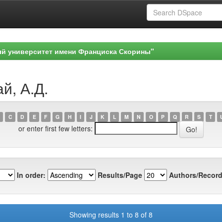
ый университет имени Франциска Скорины"
й, А.Д.
C
D
E
F
G
H
I
J
K
L
M
N
O
P
Q
R
S
T
or enter first few letters:
In order:
Results/Page
Authors/Record
Showing results 1 to 8 of 8