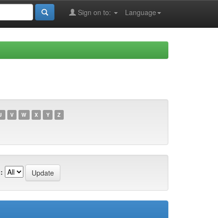
Sign on to:
Language
U
V
W
X
Y
Z
: