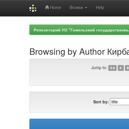
Home
Browse
Help
Skip
navigation
Репозиторий УО "Гомельский государственн
Browsing by Author Кирба
Jump to:
0-9
A
B
Sort by: