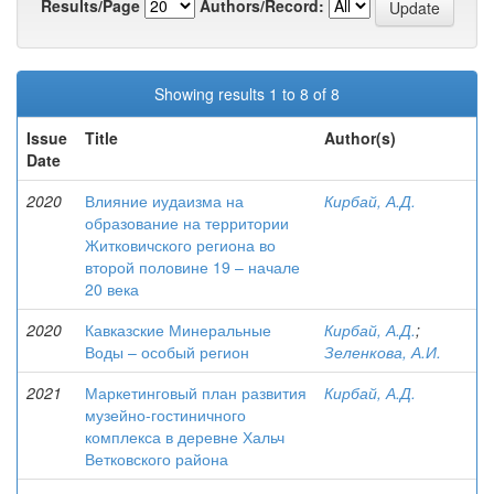
Results/Page
Authors/Record:
Showing results 1 to 8 of 8
Issue
Title
Author(s)
Date
2020
Влияние иудаизма на
Кирбай, А.Д.
образование на территории
Житковичского региона во
второй половине 19 – начале
20 века
2020
Кавказские Минеральные
Кирбай, А.Д.
;
Воды – особый регион
Зеленкова, А.И.
2021
Маркетинговый план развития
Кирбай, А.Д.
музейно-гостиничного
комплекса в деревне Хальч
Ветковского района