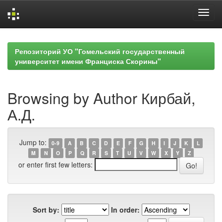
Skip
navigation
Репозиторий УО "Гомельский государственный
университет имени Франциска Скорины"
Browsing by Author Кирбай,
А.Д.
Jump to:
0-9
A
B
C
D
E
F
G
H
I
J
K
L
M
N
O
P
Q
R
S
T
U
V
W
X
Y
Z
or enter first few letters:
Sort by:
In order: