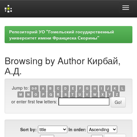
Skip
navigation
Репозиторий УО "Гомельский государственный
университет имени Франциска Скорины"
Browsing by Author Кирбай,
А.Д.
Jump to:
0-9
A
B
C
D
E
F
G
H
I
J
K
L
M
N
O
P
Q
R
S
T
U
V
W
X
Y
Z
or enter first few letters:
Sort by:
In order: