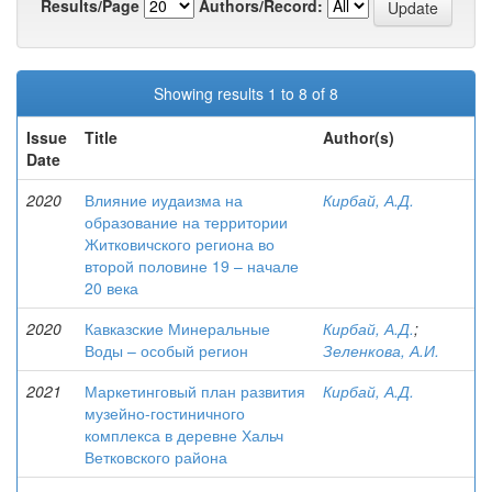
Results/Page
Authors/Record:
Showing results 1 to 8 of 8
Issue
Title
Author(s)
Date
2020
Влияние иудаизма на
Кирбай, А.Д.
образование на территории
Житковичского региона во
второй половине 19 – начале
20 века
2020
Кавказские Минеральные
Кирбай, А.Д.
;
Воды – особый регион
Зеленкова, А.И.
2021
Маркетинговый план развития
Кирбай, А.Д.
музейно-гостиничного
комплекса в деревне Хальч
Ветковского района