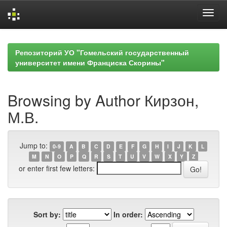
Skip
navigation
Репозиторий УО "Гомельский государственный
университет имени Франциска Скорины"
Browsing by Author Кирзон,
М.В.
Jump to:
0-9
A
B
C
D
E
F
G
H
I
J
K
L
M
N
O
P
Q
R
S
T
U
V
W
X
Y
Z
or enter first few letters:
Sort by:
In order: