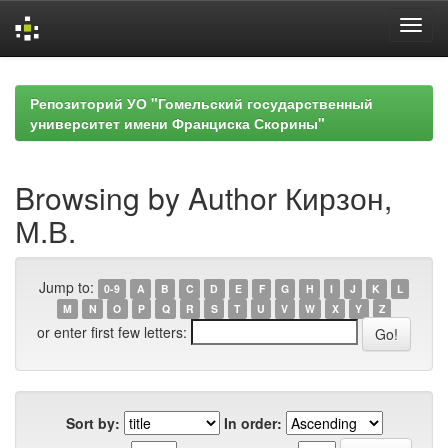
Skip
navigation
Репозиторий УО "Гомельский государственный
университет имени Франциска Скорины"
Browsing by Author Кирзон,
М.В.
Jump to:
0-9
A
B
C
D
E
F
G
H
I
J
K
L
M
N
O
P
Q
R
S
T
U
V
W
X
Y
Z
or enter first few letters:
Sort by:
In order: