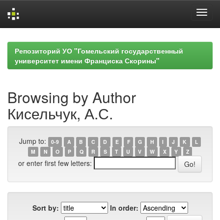
Skip
navigation
Репозиторий УО "Гомельский государственный
университет имени Франциска Скорины"
Browsing by Author
Кисельчук, А.С.
Jump to:
0-9
A
B
C
D
E
F
G
H
I
J
K
L
M
N
O
P
Q
R
S
T
U
V
W
X
Y
Z
or enter first few letters:
Sort by:
In order: