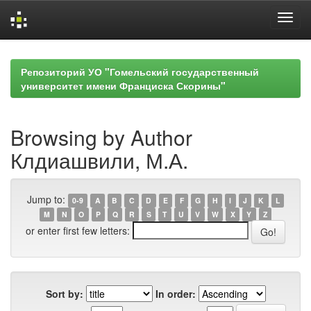
Skip
navigation
Репозиторий УО "Гомельский государственный
университет имени Франциска Скорины"
Browsing by Author
Клдиашвили, М.А.
Jump to:
0-9
A
B
C
D
E
F
G
H
I
J
K
L
M
N
O
P
Q
R
S
T
U
V
W
X
Y
Z
or enter first few letters:
Sort by:
In order: