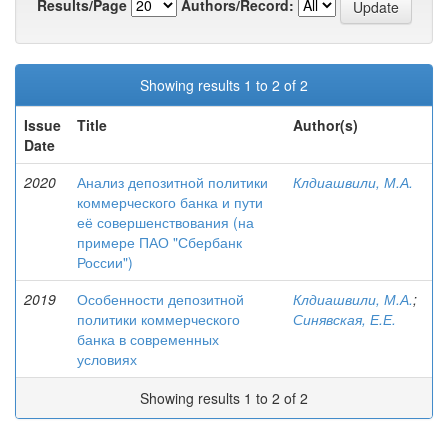
Results/Page
Authors/Record:
Showing results 1 to 2 of 2
Issue
Title
Author(s)
Date
2020
Анализ депозитной политики
Клдиашвили, М.А.
коммерческого банка и пути
её совершенствования (на
примере ПАО "Сбербанк
России")
2019
Особенности депозитной
Клдиашвили, М.А.
;
политики коммерческого
Синявская, Е.Е.
банка в современных
условиях
Showing results 1 to 2 of 2