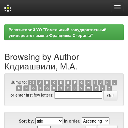
Skip
navigation
Репозиторий УО "Гомельский государственный
университет имени Франциска Скорины"
Browsing by Author
Клдиашвили, М.А.
Jump to:
0-9
A
B
C
D
E
F
G
H
I
J
K
L
M
N
O
P
Q
R
S
T
U
V
W
X
Y
Z
or enter first few letters:
Sort by:
In order: