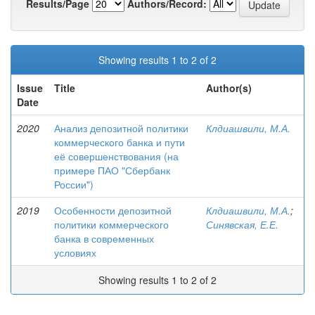
Results/Page
Authors/Record:
Showing results 1 to 2 of 2
Issue
Title
Author(s)
Date
2020
Анализ депозитной политики
Клдиашвили, М.А.
коммерческого банка и пути
её совершенствования (на
примере ПАО "Сбербанк
России")
2019
Особенности депозитной
Клдиашвили, М.А.
;
политики коммерческого
Синявская, Е.Е.
банка в современных
условиях
Showing results 1 to 2 of 2