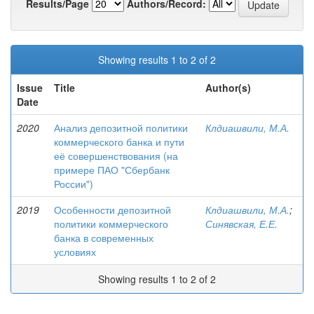
Results/Page
Authors/Record:
Showing results 1 to 2 of 2
Issue
Title
Author(s)
Date
2020
Анализ депозитной политики
Клдиашвили, М.А.
коммерческого банка и пути
её совершенствования (на
примере ПАО "Сбербанк
России")
2019
Особенности депозитной
Клдиашвили, М.А.
;
политики коммерческого
Синявская, Е.Е.
банка в современных
условиях
Showing results 1 to 2 of 2