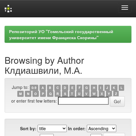
Skip
navigation
Репозиторий УО "Гомельский государственный
университет имени Франциска Скорины"
Browsing by Author
Клдиашвили, М.А.
Jump to:
0-9
A
B
C
D
E
F
G
H
I
J
K
L
M
N
O
P
Q
R
S
T
U
V
W
X
Y
Z
or enter first few letters:
Sort by:
In order: