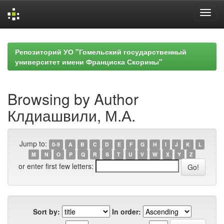
Skip
navigation
Репозиторий УО "Гомельский государственный
университет имени Франциска Скорины"
Browsing by Author
Клдиашвили, М.А.
Jump to:
0-9
A
B
C
D
E
F
G
H
I
J
K
L
M
N
O
P
Q
R
S
T
U
V
W
X
Y
Z
or enter first few letters:
Sort by:
In order: