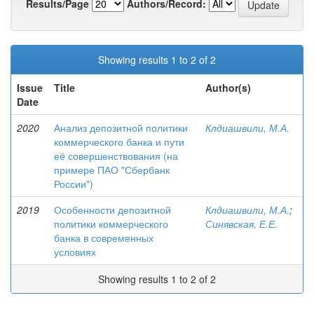
Results/Page
Authors/Record:
Showing results 1 to 2 of 2
Issue
Title
Author(s)
Date
2020
Анализ депозитной политики
Клдиашвили, М.А.
коммерческого банка и пути
её совершенствования (на
примере ПАО "Сбербанк
России")
2019
Особенности депозитной
Клдиашвили, М.А.
;
политики коммерческого
Синявская, Е.Е.
банка в современных
условиях
Showing results 1 to 2 of 2