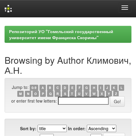
Skip
navigation
Репозиторий УО "Гомельский государственный
университет имени Франциска Скорины"
Browsing by Author Климович,
А.Н.
Jump to:
0-9
A
B
C
D
E
F
G
H
I
J
K
L
M
N
O
P
Q
R
S
T
U
V
W
X
Y
Z
or enter first few letters:
Sort by:
In order: