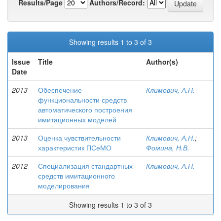
Results/Page
Authors/Record:
Showing results 1 to 3 of 3
Issue
Title
Author(s)
Date
2013
Обеспечение
Климович, А.Н.
функциональности средств
автоматического построения
имитационных моделей
2013
Оценка чувствительности
Климович, А.Н.
;
характеристик ПСеМО
Фомина, Н.В.
2012
Специализация стандартных
Климович, А.Н.
средств имитационного
моделирования
Showing results 1 to 3 of 3