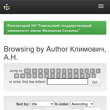
Skip
navigation
Репозиторий УО "Гомельский государственный
университет имени Франциска Скорины"
Browsing by Author Климович,
А.Н.
Jump to:
0-9
A
B
C
D
E
F
G
H
I
J
K
L
M
N
O
P
Q
R
S
T
U
V
W
X
Y
Z
or enter first few letters:
Sort by:
In order: