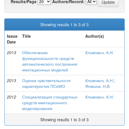
Results/Page
Authors/Record:
Showing results 1 to 3 of 3
Issue
Title
Author(s)
Date
2013
Обеспечение
Климович, А.Н.
функциональности средств
автоматического построения
имитационных моделей
2013
Оценка чувствительности
Климович, А.Н.
;
характеристик ПСеМО
Фомина, Н.В.
2012
Специализация стандартных
Климович, А.Н.
средств имитационного
моделирования
Showing results 1 to 3 of 3