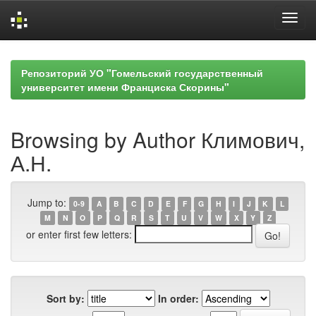
Skip
navigation
Репозиторий УО "Гомельский государственный
университет имени Франциска Скорины"
Browsing by Author Климович,
А.Н.
Jump to:
0-9
A
B
C
D
E
F
G
H
I
J
K
L
M
N
O
P
Q
R
S
T
U
V
W
X
Y
Z
or enter first few letters:
Sort by:
In order: