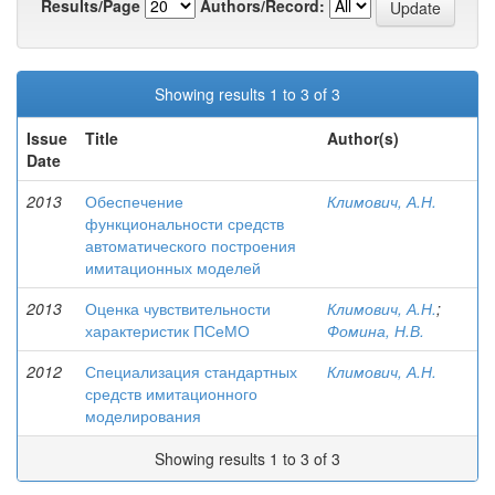
Results/Page
Authors/Record:
Showing results 1 to 3 of 3
Issue
Title
Author(s)
Date
2013
Обеспечение
Климович, А.Н.
функциональности средств
автоматического построения
имитационных моделей
2013
Оценка чувствительности
Климович, А.Н.
;
характеристик ПСеМО
Фомина, Н.В.
2012
Специализация стандартных
Климович, А.Н.
средств имитационного
моделирования
Showing results 1 to 3 of 3