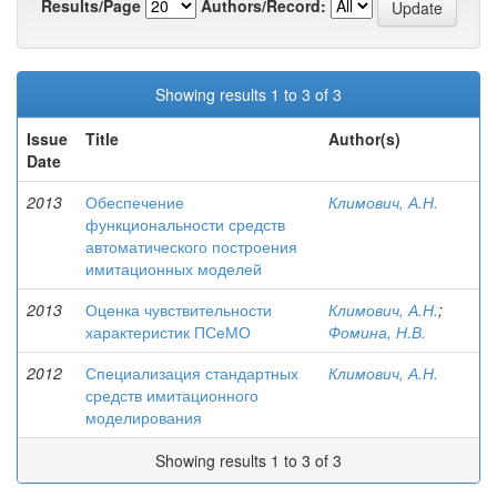
Results/Page
Authors/Record:
Showing results 1 to 3 of 3
Issue
Title
Author(s)
Date
2013
Обеспечение
Климович, А.Н.
функциональности средств
автоматического построения
имитационных моделей
2013
Оценка чувствительности
Климович, А.Н.
;
характеристик ПСеМО
Фомина, Н.В.
2012
Специализация стандартных
Климович, А.Н.
средств имитационного
моделирования
Showing results 1 to 3 of 3