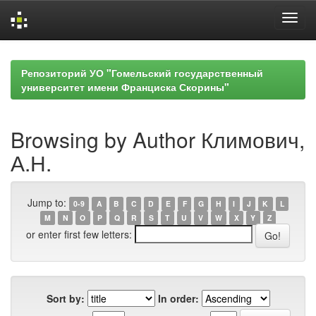
Skip
navigation
Репозиторий УО "Гомельский государственный
университет имени Франциска Скорины"
Browsing by Author Климович,
А.Н.
Jump to:
0-9
A
B
C
D
E
F
G
H
I
J
K
L
M
N
O
P
Q
R
S
T
U
V
W
X
Y
Z
or enter first few letters:
Sort by:
In order: