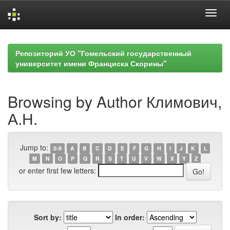
Skip
navigation
Репозиторий УО "Гомельский государственный
университет имени Франциска Скорины"
Browsing by Author Климович,
А.Н.
Jump to:
0-9
A
B
C
D
E
F
G
H
I
J
K
L
M
N
O
P
Q
R
S
T
U
V
W
X
Y
Z
or enter first few letters:
Sort by:
In order: