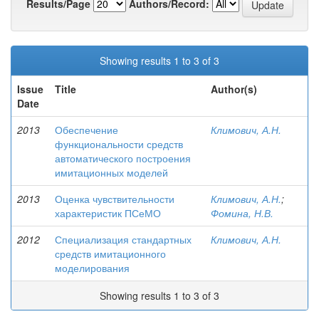
Results/Page
Authors/Record:
Showing results 1 to 3 of 3
Issue
Title
Author(s)
Date
2013
Обеспечение
Климович, А.Н.
функциональности средств
автоматического построения
имитационных моделей
2013
Оценка чувствительности
Климович, А.Н.
;
характеристик ПСеМО
Фомина, Н.В.
2012
Специализация стандартных
Климович, А.Н.
средств имитационного
моделирования
Showing results 1 to 3 of 3