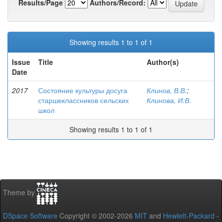
Results/Page
Authors/Record:
Showing results 1 to 1 of 1
Issue
Title
Author(s)
Date
2017
Состояние культуры досуга
Клинов, В.В.
;
старшеклассников сельских
Клинова, И.В.
школ
Showing results 1 to 1 of 1
Theme by
DSpace Software
Copyright © 2002-2026
MIT
and
Hewlett-Packard
-