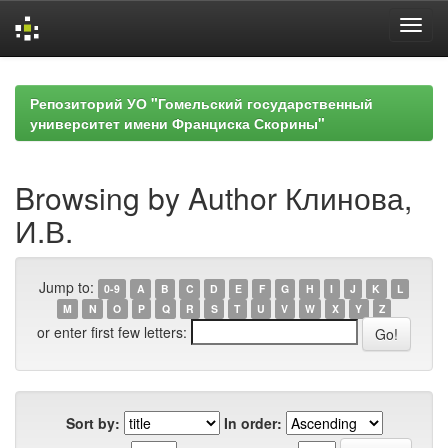
Skip
navigation
Репозиторий УО "Гомельский государственный
университет имени Франциска Скорины"
Browsing by Author Клинова,
И.В.
Jump to:
0-9
A
B
C
D
E
F
G
H
I
J
K
L
M
N
O
P
Q
R
S
T
U
V
W
X
Y
Z
or enter first few letters:
Sort by:
In order: