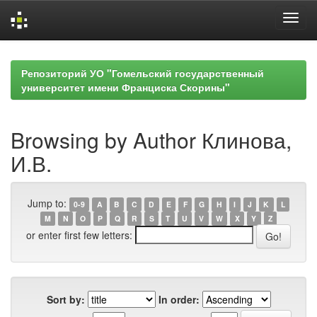
Skip
navigation
Репозиторий УО "Гомельский государственный
университет имени Франциска Скорины"
Browsing by Author Клинова,
И.В.
Jump to:
0-9
A
B
C
D
E
F
G
H
I
J
K
L
M
N
O
P
Q
R
S
T
U
V
W
X
Y
Z
or enter first few letters:
Sort by:
In order: