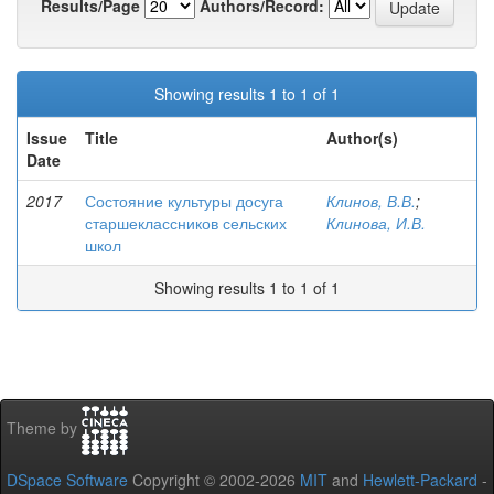
Results/Page
Authors/Record:
Showing results 1 to 1 of 1
Issue
Title
Author(s)
Date
2017
Состояние культуры досуга
Клинов, В.В.
;
старшеклассников сельских
Клинова, И.В.
школ
Showing results 1 to 1 of 1
Theme by
DSpace Software
Copyright © 2002-2026
MIT
and
Hewlett-Packard
-