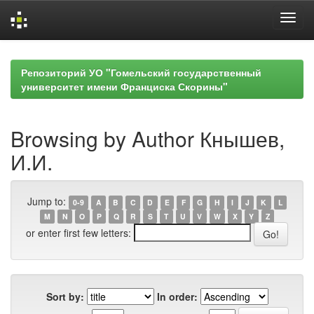
Skip
navigation
Репозиторий УО "Гомельский государственный
университет имени Франциска Скорины"
Browsing by Author Кнышев,
И.И.
Jump to:
0-9
A
B
C
D
E
F
G
H
I
J
K
L
M
N
O
P
Q
R
S
T
U
V
W
X
Y
Z
or enter first few letters:
Sort by:
In order: