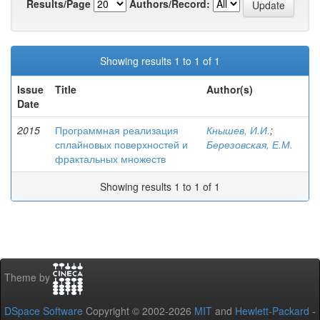
Results/Page
Authors/Record:
Showing results 1 to 1 of 1
Issue
Title
Author(s)
Date
2015
Программная реализация
Кнышев, И.И.
;
сплайновых поверхностей и
Березовская, Е.М.
фрактальных множеств
Showing results 1 to 1 of 1
Theme by
DSpace Software
Copyright © 2002-2026
MIT
and
Hewlett-Packard
-