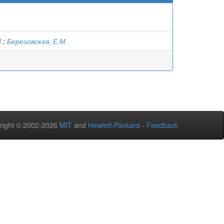
.
;
Березовская, Е.М.
right © 2002-2026
MIT
and
Hewlett-Packard
-
Feedback