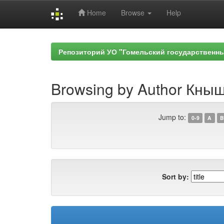
Home
Browse
Help
Skip
navigation
Репозиторий УО "Гомельский государственн
Browsing by Author Кныш
Jump to:
0-9
A
B
Sort by: