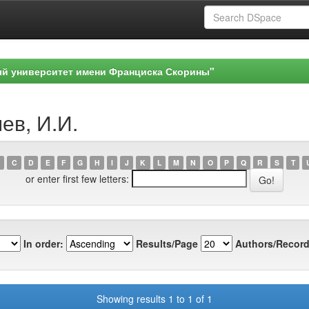
ый университет имени Франциска Скорины"
ев, И.И.
C
D
E
F
G
H
I
J
K
L
M
N
O
P
Q
R
S
T
or enter first few letters:
In order:
Results/Page
Authors/Record
Showing results 1 to 1 of 1