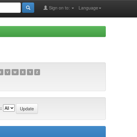
Sign on to:
Language
U
V
W
X
Y
Z
: