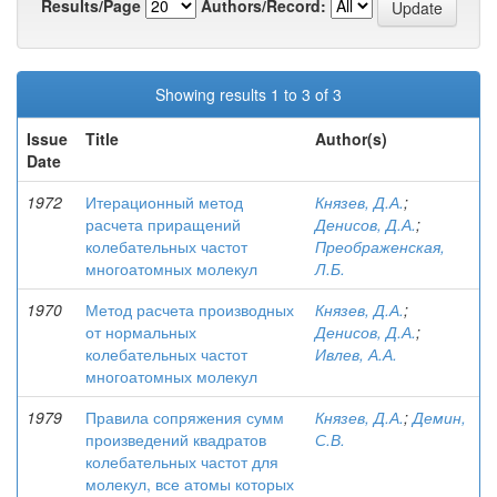
Results/Page
Authors/Record:
Showing results 1 to 3 of 3
Issue
Title
Author(s)
Date
1972
Итерационный метод
Князев, Д.А.
;
расчета приращений
Денисов, Д.А.
;
колебательных частот
Преображенская,
многоатомных молекул
Л.Б.
1970
Метод расчета производных
Князев, Д.А.
;
от нормальных
Денисов, Д.А.
;
колебательных частот
Ивлев, А.А.
многоатомных молекул
1979
Правила сопряжения сумм
Князев, Д.А.
;
Демин,
произведений квадратов
С.В.
колебательных частот для
молекул, все атомы которых