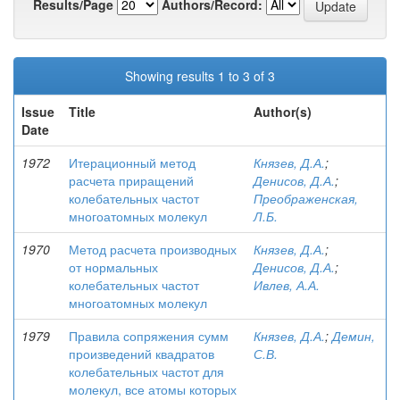
Results/Page
Authors/Record:
Showing results 1 to 3 of 3
Issue
Title
Author(s)
Date
1972
Итерационный метод
Князев, Д.А.
;
расчета приращений
Денисов, Д.А.
;
колебательных частот
Преображенская,
многоатомных молекул
Л.Б.
1970
Метод расчета производных
Князев, Д.А.
;
от нормальных
Денисов, Д.А.
;
колебательных частот
Ивлев, А.А.
многоатомных молекул
1979
Правила сопряжения сумм
Князев, Д.А.
;
Демин,
произведений квадратов
С.В.
колебательных частот для
молекул, все атомы которых