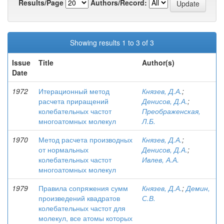
Results/Page
Authors/Record:
Showing results 1 to 3 of 3
Issue
Title
Author(s)
Date
1972
Итерационный метод
Князев, Д.А.
;
расчета приращений
Денисов, Д.А.
;
колебательных частот
Преображенская,
многоатомных молекул
Л.Б.
1970
Метод расчета производных
Князев, Д.А.
;
от нормальных
Денисов, Д.А.
;
колебательных частот
Ивлев, А.А.
многоатомных молекул
1979
Правила сопряжения сумм
Князев, Д.А.
;
Демин,
произведений квадратов
С.В.
колебательных частот для
молекул, все атомы которых