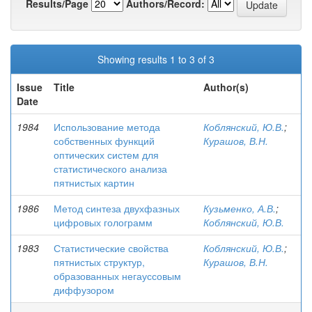
Results/Page
Authors/Record:
Showing results 1 to 3 of 3
Issue
Title
Author(s)
Date
1984
Использование метода
Коблянский, Ю.В.
;
собственных функций
Курашов, В.Н.
оптических систем для
статистического анализа
пятнистых картин
1986
Метод синтеза двухфазных
Кузьменко, А.В.
;
цифровых голограмм
Коблянский, Ю.В.
1983
Статистические свойства
Коблянский, Ю.В.
;
пятнистых структур,
Курашов, В.Н.
образованных негауссовым
диффузором