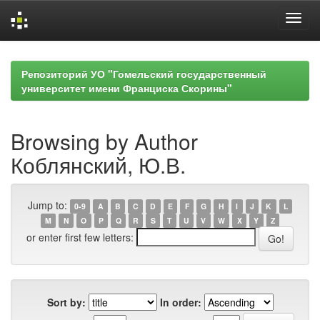
Skip
navigation
Репозиторий УО "Гомельский государственный
университет имени Франциска Скорины"
Browsing by Author
Коблянский, Ю.В.
Jump to:
0-9
A
B
C
D
E
F
G
H
I
J
K
L
M
N
O
P
Q
R
S
T
U
V
W
X
Y
Z
or enter first few letters:
Sort by:
In order: