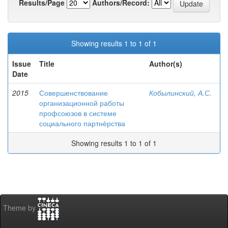
Results/Page
Authors/Record:
Showing results 1 to 1 of 1
Issue
Title
Author(s)
Date
2015
Совершенствование
Кобылинский, А.С.
организационной работы
профсоюзов в системе
социального партнѐрства
Showing results 1 to 1 of 1
Theme by