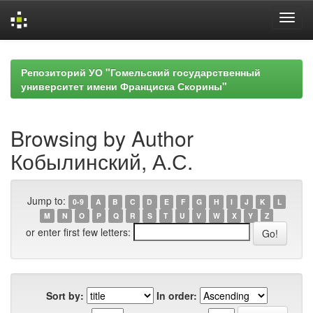
Skip
navigation
Репозиторий УО "Гомельский государственный
университет имени Франциска Скорины"
Browsing by Author
Кобылинский, А.С.
Jump to:
0-9
A
B
C
D
E
F
G
H
I
J
K
L
M
N
O
P
Q
R
S
T
U
V
W
X
Y
Z
or enter first few letters:
Sort by:
In order: