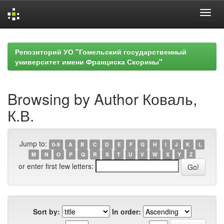
Skip
navigation
Репозиторий УО "Гомельский государственный
университет имени Франциска Скорины"
Browsing by Author Коваль,
К.В.
Jump to:
0-9
A
B
C
D
E
F
G
H
I
J
K
L
M
N
O
P
Q
R
S
T
U
V
W
X
Y
Z
or enter first few letters:
Sort by:
In order: