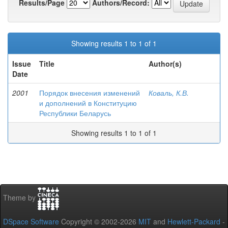
Results/Page
Authors/Record:
Showing results 1 to 1 of 1
Issue
Title
Author(s)
Date
2001
Порядок внесения изменений
Коваль, К.В.
и дополнений в Конституцию
Республики Беларусь
Showing results 1 to 1 of 1
Theme by
DSpace Software
Copyright © 2002-2026
MIT
and
Hewlett-Packard
-