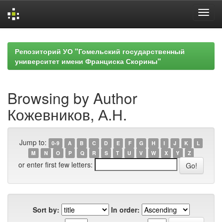
Skip
navigation
Репозиторий УО "Гомельский государственный
университет имени Франциска Скорины"
Browsing by Author
Кожевников, А.Н.
Jump to:
0-9
A
B
C
D
E
F
G
H
I
J
K
L
M
N
O
P
Q
R
S
T
U
V
W
X
Y
Z
or enter first few letters:
Sort by:
In order: