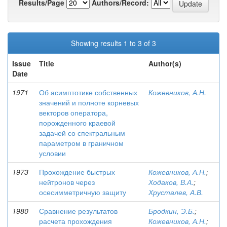
Results/Page
Authors/Record:
Showing results 1 to 3 of 3
Issue
Title
Author(s)
Date
1971
Об асимптотике собственных
Кожевников, А.Н.
значений и полноте корневых
векторов оператора,
порожденного краевой
задачей со спектральным
параметром в граничном
условии
1973
Прохождение быстрых
Кожевников, А.Н.
;
нейтронов через
Ходаков, В.А.
;
осесимметричную защиту
Хрусталев, А.В.
1980
Сравнение результатов
Бродкин, Э.Б.
;
расчета прохождения
Кожевников, А.Н.
;