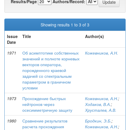
Results/Page
Authors/Record:
Showing results 1 to 3 of 3
Issue
Title
Author(s)
Date
1971
Об асимптотике собственных
Кожевников, А.Н.
значений и полноте корневых
векторов оператора,
порожденного краевой
задачей со спектральным
параметром в граничном
условии
1973
Прохождение быстрых
Кожевников, А.Н.
;
нейтронов через
Ходаков, В.А.
;
осесимметричную защиту
Хрусталев, А.В.
1980
Сравнение результатов
Бродкин, Э.Б.
;
расчета прохождения
Кожевников, А.Н.
;