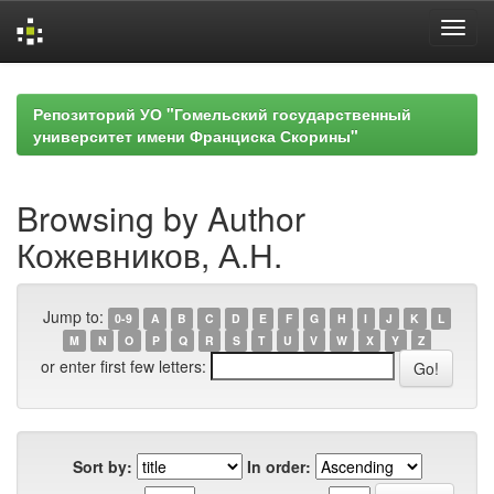
Skip
navigation
Репозиторий УО "Гомельский государственный
университет имени Франциска Скорины"
Browsing by Author
Кожевников, А.Н.
Jump to:
0-9
A
B
C
D
E
F
G
H
I
J
K
L
M
N
O
P
Q
R
S
T
U
V
W
X
Y
Z
or enter first few letters:
Sort by:
In order: