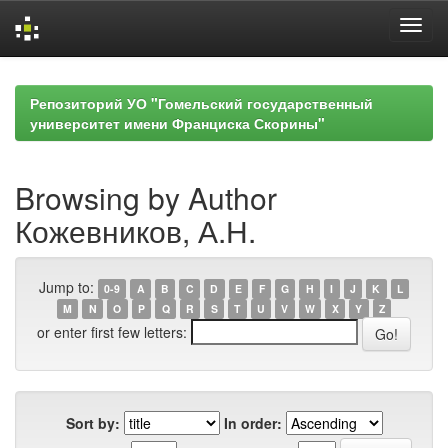
Skip
navigation
Репозиторий УО "Гомельский государственный
университет имени Франциска Скорины"
Browsing by Author
Кожевников, А.Н.
Jump to:
0-9
A
B
C
D
E
F
G
H
I
J
K
L
M
N
O
P
Q
R
S
T
U
V
W
X
Y
Z
or enter first few letters:
Sort by:
In order: