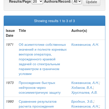
Results/Page
Authors/Record:
Showing results 1 to 3 of 3
Issue
Title
Author(s)
Date
1971
Об асимптотике собственных
Кожевников, А.Н.
значений и полноте корневых
векторов оператора,
порожденного краевой
задачей со спектральным
параметром в граничном
условии
1973
Прохождение быстрых
Кожевников, А.Н.
;
нейтронов через
Ходаков, В.А.
;
осесимметричную защиту
Хрусталев, А.В.
1980
Сравнение результатов
Бродкин, Э.Б.
;
расчета прохождения
Кожевников, А.Н.
;