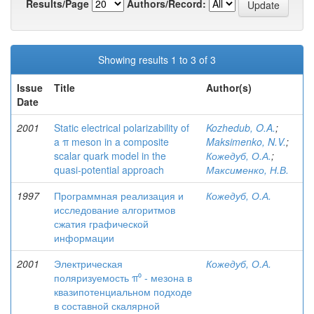
Results/Page
Authors/Record:
Showing results 1 to 3 of 3
Issue
Title
Author(s)
Date
2001
Static electrical polarizability of
Kozhedub, O.A.
;
a π meson in a composite
Maksimenko, N.V.
;
scalar quark model in the
Кожедуб, О.А.
;
quasi-potential approach
Максименко, Н.В.
1997
Программная реализация и
Кожедуб, О.А.
исследование алгоритмов
сжатия графической
информации
2001
Электрическая
Кожедуб, О.А.
поляризуемость π⁰ - мезона в
квазипотенциальном подходе
в составной скалярной