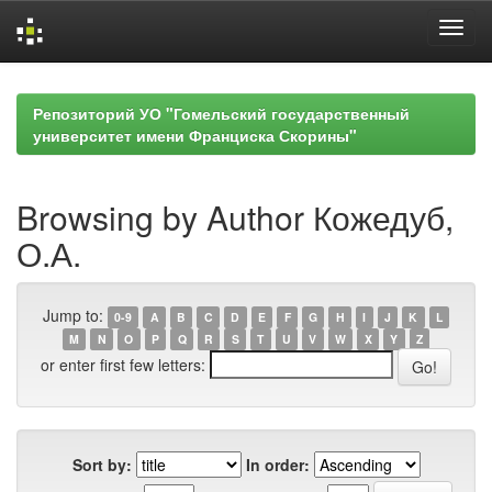
Skip
navigation
Репозиторий УО "Гомельский государственный
университет имени Франциска Скорины"
Browsing by Author Кожедуб,
О.А.
Jump to:
0-9
A
B
C
D
E
F
G
H
I
J
K
L
M
N
O
P
Q
R
S
T
U
V
W
X
Y
Z
or enter first few letters:
Sort by:
In order: